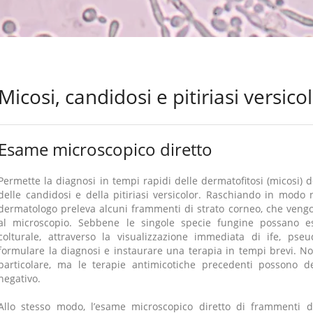
Micosi, candidosi e pitiriasi versico
Esame microscopico diretto
Permette la diagnosi in tempi rapidi delle dermatofitosi (micosi) de
delle candidosi e della pitiriasi versicolor. Raschiando in modo n
dermatologo preleva alcuni frammenti di strato corneo, che vengo
al microscopio. Sebbene le singole specie fungine possano es
colturale, attraverso la visualizzazione immediata di ife, pse
formulare la diagnosi e instaurare una terapia in tempi brevi. N
particolare, ma le terapie antimicotiche precedenti possono d
negativo.
Allo stesso modo, l’esame microscopico diretto di frammenti 